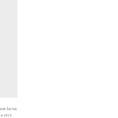
cum lacus
a orci