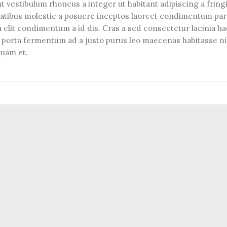
 vestibulum rhoncus a integer ut habitant adipiscing a fringi
natibus molestie a posuere inceptos laoreet condimentum par
a a elit condimentum a id dis. Cras a sed consectetur lacinia h
 porta fermentum ad a justo purus leo maecenas habitasse nib
uam et.