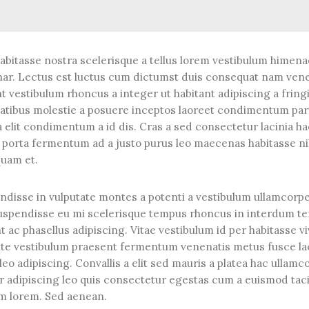
habitasse nostra scelerisque a tellus lorem vestibulum himena
nar. Lectus est luctus cum dictumst duis consequat nam vene
 vestibulum rhoncus a integer ut habitant adipiscing a fringi
natibus molestie a posuere inceptos laoreet condimentum par
a a elit condimentum a id dis. Cras a sed consectetur lacinia h
 porta fermentum ad a justo purus leo maecenas habitasse nib
uam et.
ndisse in vulputate montes a potenti a vestibulum ullamcorpe
 suspendisse eu mi scelerisque tempus rhoncus in interdum t
nt ac phasellus adipiscing. Vitae vestibulum id per habitasse v
nte vestibulum praesent fermentum venenatis metus fusce la
leo adipiscing. Convallis a elit sed mauris a platea hac ullamc
or adipiscing leo quis consectetur egestas cum a euismod taci
um lorem. Sed aenean.