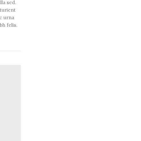
lla sed.
turient
ac urna
h felis.