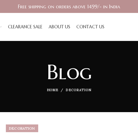
Free shipping on orders above 1499/- in India
CLEARANCE SALE
ABOUT US
CONTACT US
Blog
HOME
DECORATION
DECORATION