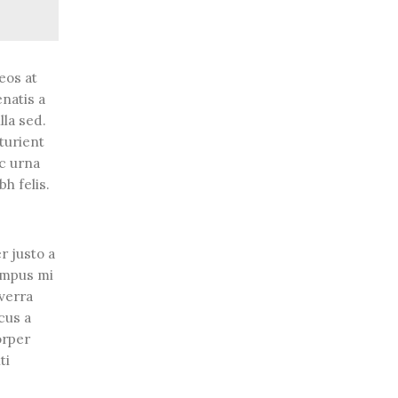
eos at
natis a
lla sed.
turient
ac urna
h felis.
r justo a
empus mi
iverra
cus a
orper
ti