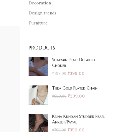
Decoration
Design trends
Furniture
PRODUCTS
Sharmin Pearl Detailed
Choker
₹
399.00
₹
799.00
Thea Gold Plated Chain
₹
299.00
₹
599.00
Krina Kundan Studded Pearl
Anklet/Payal
₹
350.00
₹
799.00