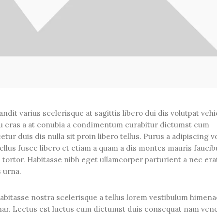
ndit varius scelerisque at sagittis libero dui dis volutpat veh
cu cras a at conubia a condimentum curabitur dictumst cum
ur duis dis nulla sit proin libero tellus. Purus a adipiscing v
ellus fusce libero et etiam a quam a dis montes mauris faucib
 tortor. Habitasse nibh eget ullamcorper parturient a nec era
s urna.
habitasse nostra scelerisque a tellus lorem vestibulum himena
nar. Lectus est luctus cum dictumst duis consequat nam vene