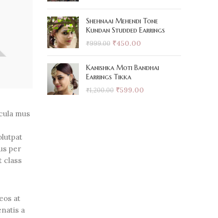
Shehnaai Mehendi Tone
Kundan Studded Earrings
₹
450.00
₹
999.00
Kanishka Moti Bandhai
Earrings Tikka
₹
599.00
₹
1,200.00
icula mus
olutpat
us per
t class
eos at
natis a